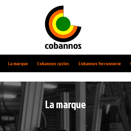
La marque
Cobannos cycles
Cobannos ferronnerie
La marque